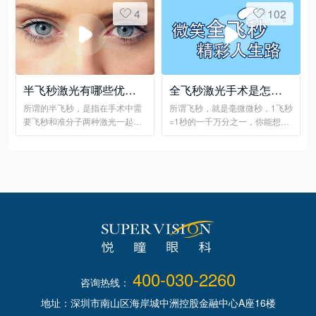
4
102
半飞秒激光有哪些优
全飞秒激光手术是怎么
点？
做的
所谓的半飞秒，是指在手术中需
所谓飞秒，就是毫微微秒，1飞秒
要飞秒和准分子两种激光一起完
=1秒的一千万分之一，你能想象
成的全激光手术
这有多快吗？
400-030-2260
咨询热线：
地址：深圳市南山区海岸城中洲控股金融中心A座16楼