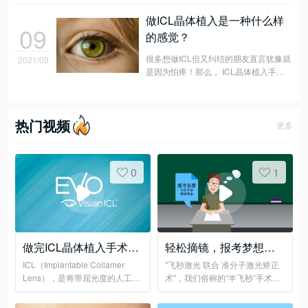
做ICL晶体植入是一种什么样
09
的感觉？
很多想做ICL但又纠结的朋友直言犹豫就
2021/09
是因为怕疼！那么， ICL晶体植入手术
真的会疼吗？
热门视频
更多
0
1
做完ICL晶体植入手术，
轻松摘镜，报考梦想职
可以潜水、攀岩......吗？
业
ICL（Implantable Collamer
"飞秒激光 联合 准分子激光矫正
Lens），是将带屈光度的人工晶
术"，我们俗称的“半飞秒”手术，
体植入虹膜与晶体之间，来达到
全程无刀、无痛、快捷！
矫正近视的目的。