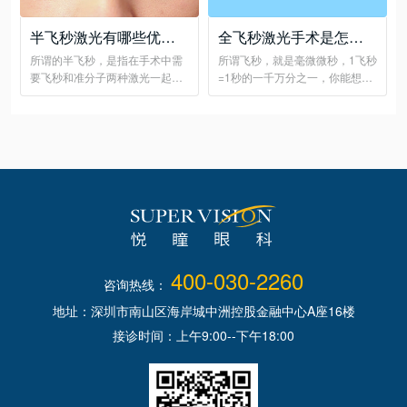
半飞秒激光有哪些优
全飞秒激光手术是怎么
点？
做的
所谓的半飞秒，是指在手术中需
所谓飞秒，就是毫微微秒，1飞秒
要飞秒和准分子两种激光一起完
=1秒的一千万分之一，你能想象
成的全激光手术
这有多快吗？
400-030-2260
咨询热线：
地址：深圳市南山区海岸城中洲控股金融中心A座16楼
接诊时间：上午9:00--下午18:00