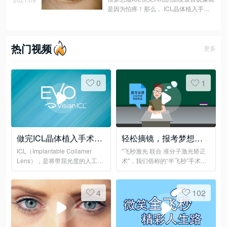
是因为怕疼！那么， ICL晶体植入手术
真的会疼吗？
热门视频
更多
0
1
做完ICL晶体植入手术，
轻松摘镜，报考梦想职
可以潜水、攀岩......吗？
业
ICL（Implantable Collamer
"飞秒激光 联合 准分子激光矫正
Lens），是将带屈光度的人工晶
术"，我们俗称的“半飞秒”手术，
体植入虹膜与晶体之间，来达到
全程无刀、无痛、快捷！
矫正近视的目的。
4
102