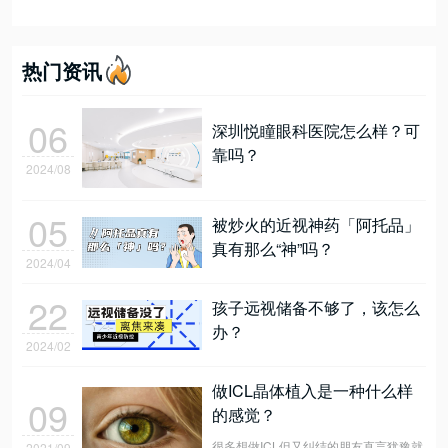
热门资讯
06
深圳悦瞳眼科医院怎么样？可
靠吗？
2024/08
05
被炒火的近视神药「阿托品」
真有那么“神”吗？
2024/04
22
孩子远视储备不够了，该怎么
办？
2024/02
做ICL晶体植入是一种什么样
09
的感觉？
很多想做ICL但又纠结的朋友直言犹豫就
2021/09