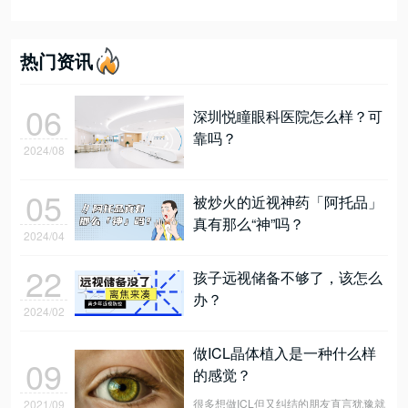
热门资讯
06
深圳悦瞳眼科医院怎么样？可
靠吗？
2024/08
05
被炒火的近视神药「阿托品」
真有那么“神”吗？
2024/04
22
孩子远视储备不够了，该怎么
办？
2024/02
做ICL晶体植入是一种什么样
09
的感觉？
很多想做ICL但又纠结的朋友直言犹豫就
2021/09