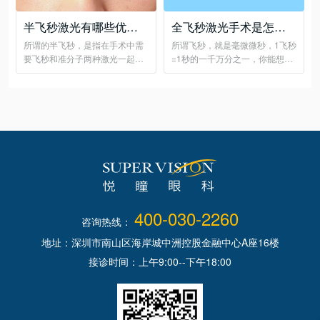
半飞秒激光有哪些优
全飞秒激光手术是怎么
点？
做的
所谓的半飞秒，是指在手术中需
所谓飞秒，就是毫微微秒，1飞秒
要飞秒和准分子两种激光一起完
=1秒的一千万分之一，你能想象
成的全激光手术
这有多快吗？
400-030-2260
咨询热线：
地址：深圳市南山区海岸城中洲控股金融中心A座16楼
接诊时间：上午9:00--下午18:00