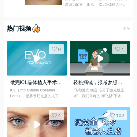
是因为怕疼！那么， ICL晶体植入手术
真的会疼吗？
热门视频
更多
0
1
做完ICL晶体植入手术，
轻松摘镜，报考梦想职
可以潜水、攀岩......吗？
业
ICL（Implantable Collamer
"飞秒激光 联合 准分子激光矫正
Lens），是将带屈光度的人工晶
术"，我们俗称的“半飞秒”手术，
体植入虹膜与晶体之间，来达到
全程无刀、无痛、快捷！
矫正近视的目的。
4
102