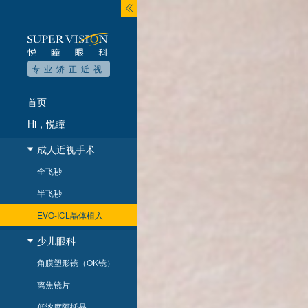
专业矫正近视
首页
Hi，悦瞳
成人近视手术
全飞秒
半飞秒
EVO-ICL晶体植入
少儿眼科
角膜塑形镜（OK镜）
离焦镜片
低浓度阿托品